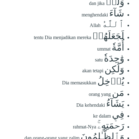
وَلَوۡ
dan jika
شَآءَ
menghendaki
ٱللَّهُ
Allah
لَجَعَلَهُمۡ
tentu Dia menjadikan mereka
أُمَّةٗ
ummat
وَٰحِدَةٗ
satu
وَلَٰكِن
akan tetapi
يُدۡخِلُ
Dia memasukkan
مَن
orang yang
يَشَآءُ
Dia kehendaki
فِي
ke dalam
رَحۡمَتِهِۦۚ
rahmat-Nya
وَٱلظَّـٰلِمُونَ
dan orang-orang yang zalim