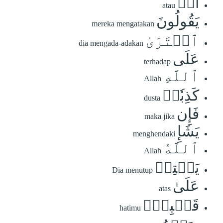
أَمۡ
atau
يَقُولُونَ
mereka mengatakan
ٱفۡتَرَىٰ
dia mengada-adakan
عَلَى
terhadap
ٱللَّهِ
Allah
كَذِبٗاۖ
dusta
فَإِن
maka jika
يَشَإِ
menghendaki
ٱللَّهُ
Allah
يَخۡتِمۡ
Dia menutup
عَلَىٰ
atas
قَلۡبِكَۗ
hatimu