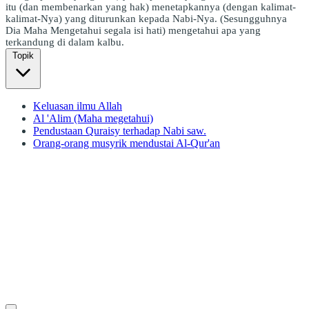
itu (dan membenarkan yang hak) menetapkannya (dengan kalimat-
kalimat-Nya) yang diturunkan kepada Nabi-Nya. (Sesungguhnya
Dia Maha Mengetahui segala isi hati) mengetahui apa yang
terkandung di dalam kalbu.
Topik
Keluasan ilmu Allah
Al 'Alim (Maha megetahui)
Pendustaan Quraisy terhadap Nabi saw.
Orang-orang musyrik mendustai Al-Qur'an