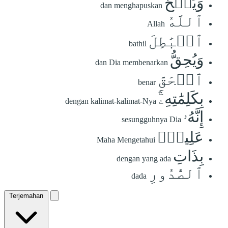
وَيَمۡحُ
dan menghapuskan
ٱللَّهُ
Allah
ٱلۡبَٰطِلَ
bathil
وَيُحِقُّ
dan Dia membenarkan
ٱلۡحَقَّ
benar
بِكَلِمَٰتِهِۦٓۚ
dengan kalimat-kalimat-Nya
إِنَّهُۥ
sesungguhnya Dia
عَلِيمُۢ
Maha Mengetahui
بِذَاتِ
dengan yang ada
ٱلصُّدُورِ
dada
Terjemahan