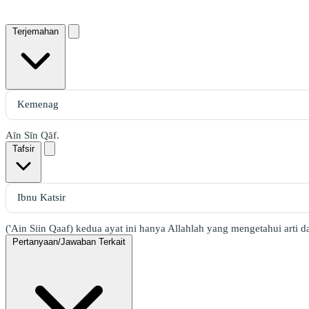
Terjemahan
Aīn Sīn Qāf.
Tafsir
('Ain Siin Qaaf) kedua ayat ini hanya Allahlah yang mengetahui arti
Pertanyaan/Jawaban Terkait