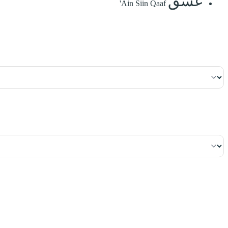
عٓسٓقٓ
'Ain Siin Qaaf