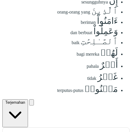
إِنَّ
sesungguhnya
ٱلَّذِينَ
orang-orang yang
ءَامَنُواْ
beriman
وَعَمِلُواْ
dan berbuat
ٱلصَّـٰلِحَٰتِ
baik
لَهُمۡ
bagi mereka
أَجۡرٌ
pahala
غَيۡرُ
tidak
مَمۡنُونٖ
terputus-putus
Terjemahan