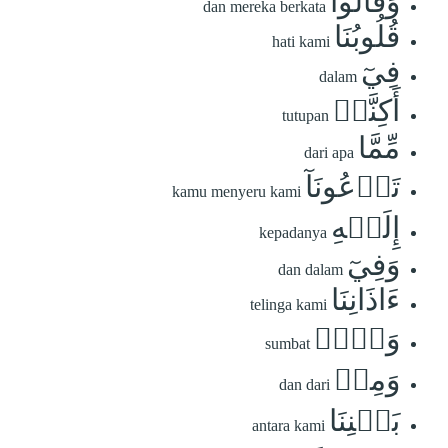
وَقَالُواْ
dan mereka berkata
قُلُوبُنَا
hati kami
فِيٓ
dalam
أَكِنَّةٖ
tutupan
مِّمَّا
dari apa
تَدۡعُونَآ
kamu menyeru kami
إِلَيۡهِ
kepadanya
وَفِيٓ
dan dalam
ءَاذَانِنَا
telinga kami
وَقۡرٞ
sumbat
وَمِنۢ
dan dari
بَيۡنِنَا
antara kami