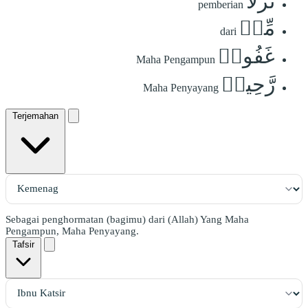
نُزُلٗا
pemberian
مِّنۡ
dari
غَفُورٖ
Maha Pengampun
رَّحِيمٖ
Maha Penyayang
Terjemahan
Sebagai penghormatan (bagimu) dari (Allah) Yang Maha
Pengampun, Maha Penyayang.
Tafsir