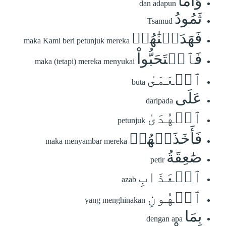
وَأَمَّا
dan adapun
ثَمُودُ
Tsamud
فَهَدَيۡنَٰهُمۡ
maka Kami beri petunjuk mereka
فَٱسۡتَحَبُّواْ
maka (tetapi) mereka menyukai
ٱلۡعَمَىٰ
buta
عَلَى
daripada
ٱلۡهُدَىٰ
petunjuk
فَأَخَذَتۡهُمۡ
maka menyambar mereka
صَٰعِقَةُ
petir
ٱلۡعَذَابِ
azab
ٱلۡهُونِ
yang menghinakan
بِمَا
dengan apa