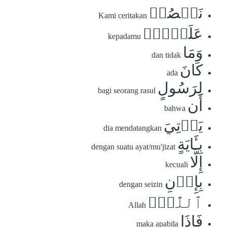
نَقۡصُصۡ
Kami ceritakan
عَلَيۡكَۗ
kepadamu
وَمَا
dan tidak
كَانَ
ada
لِرَسُولٍ
bagi seorang rasul
أَن
bahwa
يَأۡتِيَ
dia mendatangkan
بِـَٔايَةٍ
dengan suatu ayat/mu'jizat
إِلَّا
kecuali
بِإِذۡنِ
dengan seizin
ٱللَّهِۚ
Allah
فَإِذَا
maka apabila