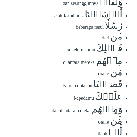
وَلَقَدۡ
dan sesungguhnya
أَرۡسَلۡنَا
telah Kami utus
رُسُلٗا
beberapa rasul
مِّن
dari
قَبۡلِكَ
sebelum kamu
مِنۡهُم
di antara mereka
مَّن
orang
قَصَصۡنَا
Kami ceritakan
عَلَيۡكَ
kepadamu
وَمِنۡهُم
dan diantara mereka
مَّن
orang
لَّمۡ
tidak