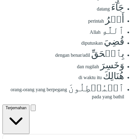
جَآءَ
datang
أَمۡرُ
perintah
ٱللَّهِ
Allah
قُضِيَ
diputuskan
بِٱلۡحَقِّ
dengan benar/adil
وَخَسِرَ
dan rugilah
هُنَالِكَ
di waktu itu
ٱلۡمُبۡطِلُونَ
orang-orang yang berpegang
pada yang bathil
Terjemahan