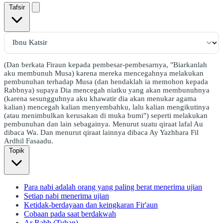
Tafsir
(Dan berkata Firaun kepada pembesar-pembesarnya, "Biarkanlah
aku membunuh Musa) karena mereka mencegahnya melakukan
pembunuhan terhadap Musa (dan hendaklah ia memohon kepada
Rabbnya) supaya Dia mencegah niatku yang akan membunuhnya
(karena sesungguhnya aku khawatir dia akan menukar agama
kalian) mencegah kalian menyembahku, lalu kalian mengikutinya
(atau menimbulkan kerusakan di muka bumi") seperti melakukan
pembunuhan dan lain sebagainya. Menurut suatu qiraat lafal Au
dibaca Wa. Dan menurut qiraat lainnya dibaca Ay Yazhhara Fil
Ardhil Fasaadu.
Topik
Para nabi adalah orang yang paling berat menerima ujian
Setiap nabi menerima ujian
Ketidak-berdayaan dan keingkaran Fir'aun
Cobaan pada saat berdakwah
Ar Rabb (Tuhan)