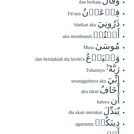
وَقَالَ
dan berkata
فِرۡعَوۡنُ
Fir'aun
ذَرُونِيٓ
biarkan aku
أَقۡتُلۡ
aku membunuh
مُوسَىٰ
Musa
وَلۡيَدۡعُ
dan hendaklah dia berdo'a
رَبَّهُۥٓۖ
Tuhannya
إِنِّيٓ
sesungguhnya aku
أَخَافُ
aku takut
أَن
bahwa
يُبَدِّلَ
dia akan menukar
دِينَكُمۡ
agamamu