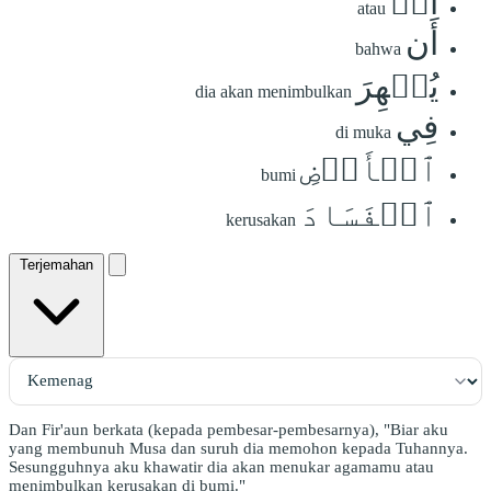
أَوۡ
atau
أَن
bahwa
يُظۡهِرَ
dia akan menimbulkan
فِي
di muka
ٱلۡأَرۡضِ
bumi
ٱلۡفَسَادَ
kerusakan
Terjemahan
Dan Fir'aun berkata (kepada pembesar-pembesarnya), "Biar aku
yang membunuh Musa dan suruh dia memohon kepada Tuhannya.
Sesungguhnya aku khawatir dia akan menukar agamamu atau
menimbulkan kerusakan di bumi."