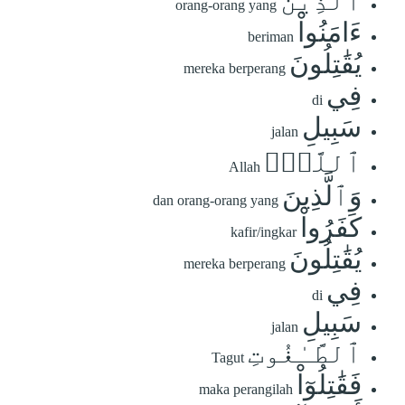
ٱلَّذِينَ
orang-orang yang
ءَامَنُواْ
beriman
يُقَٰتِلُونَ
mereka berperang
فِي
di
سَبِيلِ
jalan
ٱللَّهِۖ
Allah
وَٱلَّذِينَ
dan orang-orang yang
كَفَرُواْ
kafir/ingkar
يُقَٰتِلُونَ
mereka berperang
فِي
di
سَبِيلِ
jalan
ٱلطَّـٰغُوتِ
Tagut
فَقَٰتِلُوٓاْ
maka perangilah