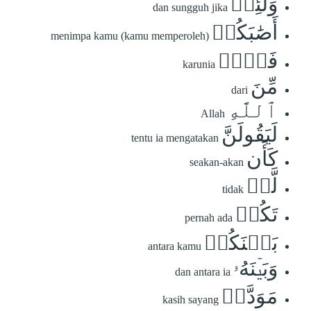
وَلَئِنۡ
dan sungguh jika
أَصَٰبَكُمۡ
menimpa kamu (kamu memperoleh)
فَضۡلٞ
karunia
مِّنَ
dari
ٱللَّهِ
Allah
لَيَقُولَنَّ
tentu ia mengatakan
كَأَن
seakan-akan
لَّمۡ
tidak
تَكُنۢ
pernah ada
بَيۡنَكُمۡ
antara kamu
وَبَيۡنَهُۥ
dan antara ia
مَوَدَّةٞ
kasih sayang