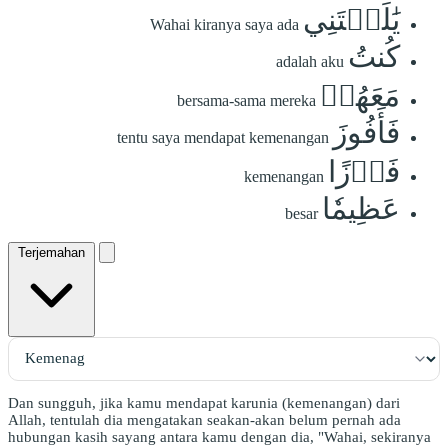
يَٰلَيۡتَنِي
Wahai kiranya saya ada
كُنتُ
adalah aku
مَعَهُمۡ
bersama-sama mereka
فَأَفُوزَ
tentu saya mendapat kemenangan
فَوۡزًا
kemenangan
عَظِيمٗا
besar
Terjemahan
Dan sungguh, jika kamu mendapat karunia (kemenangan) dari
Allah, tentulah dia mengatakan seakan-akan belum pernah ada
hubungan kasih sayang antara kamu dengan dia, "Wahai, sekiranya