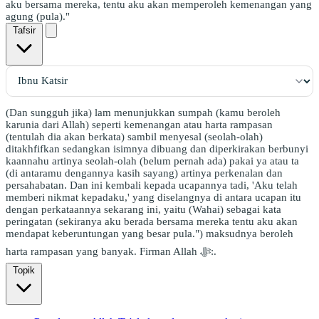
aku bersama mereka, tentu aku akan memperoleh kemenangan yang
agung (pula)."
Tafsir
(Dan sungguh jika) lam menunjukkan sumpah (kamu beroleh
karunia dari Allah) seperti kemenangan atau harta rampasan
(tentulah dia akan berkata) sambil menyesal (seolah-olah)
ditakhfifkan sedangkan isimnya dibuang dan diperkirakan berbunyi
kaannahu artinya seolah-olah (belum pernah ada) pakai ya atau ta
(di antaramu dengannya kasih sayang) artinya perkenalan dan
persahabatan. Dan ini kembali kepada ucapannya tadi, 'Aku telah
memberi nikmat kepadaku,' yang diselangnya di antara ucapan itu
dengan perkataannya sekarang ini, yaitu (Wahai) sebagai kata
peringatan (sekiranya aku berada bersama mereka tentu aku akan
mendapat keberuntungan yang besar pula.") maksudnya beroleh
harta rampasan yang banyak. Firman Allah ﷻ:.
Topik