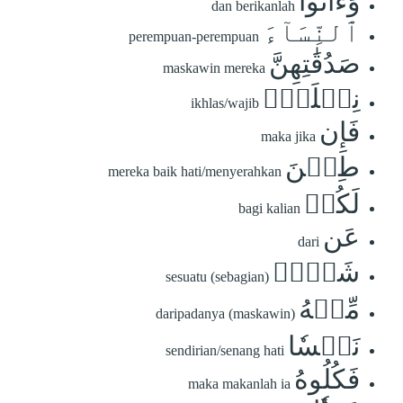
وَءَاتُواْ
dan berikanlah
ٱلنِّسَآءَ
perempuan-perempuan
صَدُقَٰتِهِنَّ
maskawin mereka
نِحۡلَةٗۚ
ikhlas/wajib
فَإِن
maka jika
طِبۡنَ
mereka baik hati/menyerahkan
لَكُمۡ
bagi kalian
عَن
dari
شَيۡءٖ
sesuatu (sebagian)
مِّنۡهُ
daripadanya (maskawin)
نَفۡسٗا
sendirian/senang hati
فَكُلُوهُ
maka makanlah ia