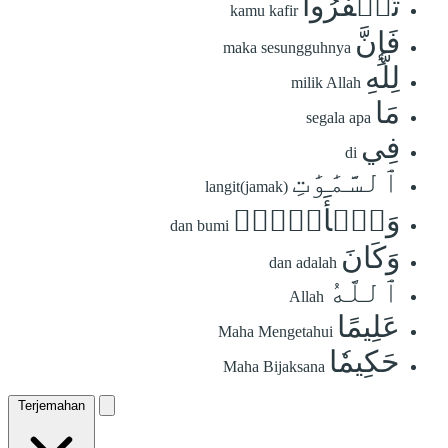
تَكۡفُرُواْ
kamu kafir
فَإِنَّ
maka sesungguhnya
لِلَّهِ
milik Allah
مَا
segala apa
فِي
di
ٱلسَّمَٰوَٰتِ
langit(jamak)
وَٱلۡأَرۡضِۚ
dan bumi
وَكَانَ
dan adalah
ٱللَّهُ
Allah
عَلِيمًا
Maha Mengetahui
حَكِيمٗا
Maha Bijaksana
Terjemahan