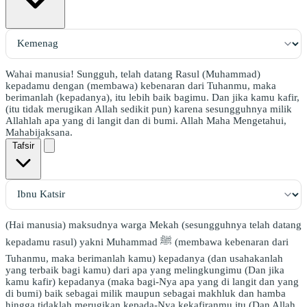
Wahai manusia! Sungguh, telah datang Rasul (Muhammad)
kepadamu dengan (membawa) kebenaran dari Tuhanmu, maka
berimanlah (kepadanya), itu lebih baik bagimu. Dan jika kamu kafir,
(itu tidak merugikan Allah sedikit pun) karena sesungguhnya milik
Allahlah apa yang di langit dan di bumi. Allah Maha Mengetahui,
Mahabijaksana.
Tafsir
(Hai manusia) maksudnya warga Mekah (sesungguhnya telah datang
kepadamu rasul) yakni Muhammad ﷺ (membawa kebenaran dari
Tuhanmu, maka berimanlah kamu) kepadanya (dan usahakanlah
yang terbaik bagi kamu) dari apa yang melingkungimu (Dan jika
kamu kafir) kepadanya (maka bagi-Nya apa yang di langit dan yang
di bumi) baik sebagai milik maupun sebagai makhluk dan hamba
hingga tidaklah merugikan kepada-Nya kekafiranmu itu (Dan Allah