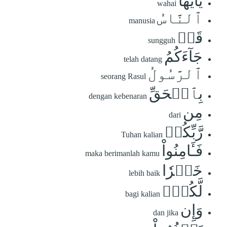
يَٰٓأَيُّهَا
wahai
ٱلنَّاسُ
manusia
قَدۡ
sungguh
جَآءَكُمُ
telah datang
ٱلرَّسُولُ
seorang Rasul
بِٱلۡحَقِّ
dengan kebenaran
مِن
dari
رَّبِّكُمۡ
Tuhan kalian
فَـَٔامِنُواْ
maka berimanlah kamu
خَيۡرٗا
lebih baik
لَّكُمۡۚ
bagi kalian
وَإِن
dan jika