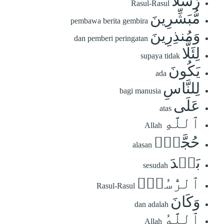
رُّسُلٗا
Rasul-Rasul
مُّبَشِّرِينَ
pembawa berita gembira
وَمُنذِرِينَ
dan pemberi peringatan
لِئَلَّا
supaya tidak
يَكُونَ
ada
لِلنَّاسِ
bagi manusia
عَلَى
atas
ٱللَّهِ
Allah
حُجَّةُۢ
alasan
بَعۡدَ
sesudah
ٱلرُّسُلِۚ
Rasul-Rasul
وَكَانَ
dan adalah
ٱللَّهُ
Allah