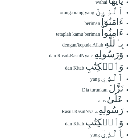
يَٰٓأَيُّهَا
wahai
ٱلَّذِينَ
orang-orang yang
ءَامَنُوٓاْ
beriman
ءَامِنُواْ
tetaplah kamu beriman
بِٱللَّهِ
dengan/kepada Allah
وَرَسُولِهِۦ
dan Rasul-RasulNya
وَٱلۡكِتَٰبِ
dan Kitab
ٱلَّذِي
yang
نَزَّلَ
Dia turunkan
عَلَىٰ
atas
رَسُولِهِۦ
Rasul-RasulNya
وَٱلۡكِتَٰبِ
dan Kitab
ٱلَّذِيٓ
yang