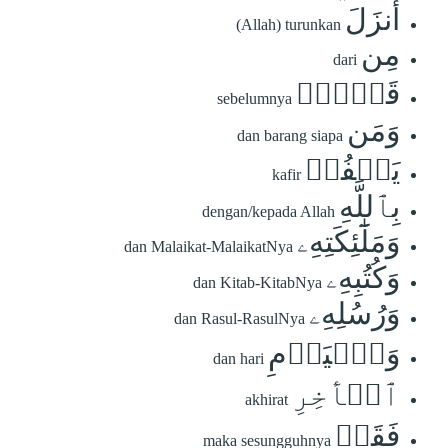
أَنزَلَ
(Allah) turunkan
مِن
dari
قَبۡلُۚ
sebelumnya
وَمَن
dan barang siapa
يَكۡفُرۡ
kafir
بِٱللَّهِ
dengan/kepada Allah
وَمَلَٰٓئِكَتِهِۦ
dan Malaikat-MalaikatNya
وَكُتُبِهِۦ
dan Kitab-KitabNya
وَرُسُلِهِۦ
dan Rasul-RasulNya
وَٱلۡيَوۡمِ
dan hari
ٱلۡأٓخِرِ
akhirat
فَقَدۡ
maka sesungguhnya