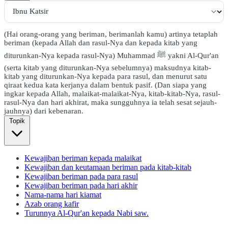
(Hai orang-orang yang beriman, berimanlah kamu) artinya tetaplah
beriman (kepada Allah dan rasul-Nya dan kepada kitab yang
diturunkan-Nya kepada rasul-Nya) Muhammad ﷺ yakni Al-Qur'an
(serta kitab yang diturunkan-Nya sebelumnya) maksudnya kitab-
kitab yang diturunkan-Nya kepada para rasul, dan menurut satu
qiraat kedua kata kerjanya dalam bentuk pasif. (Dan siapa yang
ingkar kepada Allah, malaikat-malaikat-Nya, kitab-kitab-Nya, rasul-
rasul-Nya dan hari akhirat, maka sungguhnya ia telah sesat sejauh-
jauhnya) dari kebenaran.
Topik
Kewajiban beriman kepada malaikat
Kewajiban dan keutamaan beriman pada kitab-kitab
Kewajiban beriman pada para rasul
Kewajiban beriman pada hari akhir
Nama-nama hari kiamat
Azab orang kafir
Turunnya Al-Qur'an kepada Nabi saw.