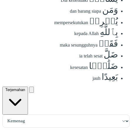
Dia kehendaki
وَمَن
dan barang siapa
يُشۡرِكۡ
mempersekutukan
بِٱللَّهِ
kepada Allah
فَقَدۡ
maka sesungguhnya
ضَلَّ
ia telah sesat
ضَلَٰلَۢا
kesesatan
بَعِيدًا
jauh
Terjemahan