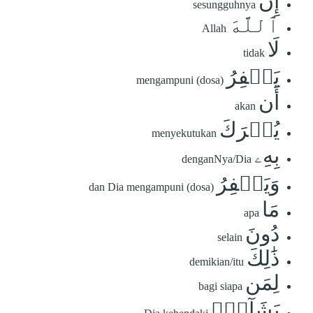
إِنَّ
sesungguhnya
ٱللَّهَ
Allah
لَا
tidak
يَغۡفِرُ
mengampuni (dosa)
أَن
akan
يُشۡرَكَ
menyekutukan
بِهِۦ
denganNya/Dia
وَيَغۡفِرُ
dan Dia mengampuni (dosa)
مَا
apa
دُونَ
selain
ذَٰلِكَ
demikian/itu
لِمَن
bagi siapa
يَشَآءُۚ