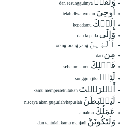
وَلَقَدۡ
dan sesungguhnya
أُوحِيَ
telah diwahyukan
إِلَيۡكَ
kepadamu
وَإِلَى
dan kepada
ٱلَّذِينَ
orang-orang yang
مِن
dari
قَبۡلِكَ
sebelum kamu
لَئِنۡ
sungguh jika
أَشۡرَكۡتَ
kamu mempersekutukan
لَيَحۡبَطَنَّ
niscaya akan gugurlah/hapuslah
عَمَلُكَ
amalmu
وَلَتَكُونَنَّ
dan tentulah kamu menjadi