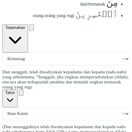
مِنَ
dari/termasuk
ٱلۡخَٰسِرِينَ
orang-orang yang rugi
Terjemahan
Dan sungguh, telah diwahyukan kepadamu dan kepada (nabi-nabi)
yang sebelummu, "Sungguh, jika engkau mempersekutukan (Allah),
niscaya akan terhapuslah amalmu dan tentulah engkau termasuk
orang yang rugi.
Tafsir
(Dan sesungguhnya telah diwahyukan kepadamu dan kepada nabi-
nabi sebelummu) demi Allah ("Jika kamu mempersekutukan Allah)