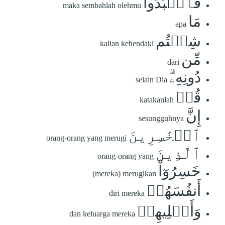
فَٱعۡبُدُواْ
maka sembahlah olehmu
مَا
apa
شِئۡتُم
kalian kehendaki
مِّن
dari
دُونِهِۦۗ
selain Dia
قُلۡ
katakanlah
إِنَّ
sesungguhnya
ٱلۡخَٰسِرِينَ
orang-orang yang merugi
ٱلَّذِينَ
orang-orang yang
خَسِرُوٓاْ
(mereka) merugikan
أَنفُسَهُمۡ
diri mereka
وَأَهۡلِيهِمۡ
dan keluarga mereka