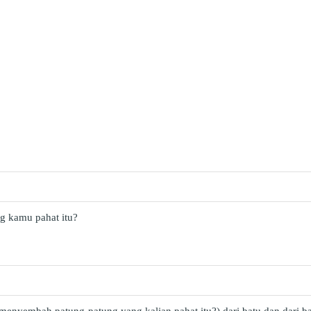
g kamu pahat itu?
menyembah patung-patung yang kalian pahat itu?) dari batu dan dari b