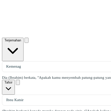
Terjemahan
Dia (Ibrahim) berkata, "Apakah kamu menyembah patung-patung yan
Tafsir
(Ibrahim berkata) kepada mereka dengan nada sinis, ("Apakah kalian 