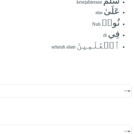
سَلَٰمٌ
kesejahteraan
عَلَىٰ
atas
نُوحٖ
Nuh
فِي
di
ٱلۡعَٰلَمِينَ
seluruh alam