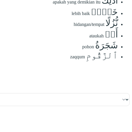
أَذَٰلِكَ
apakah yang demikian itu
خَيۡرٞ
lebih baik
نُّزُلًا
hidangan/tempat
أَمۡ
ataukah
شَجَرَةُ
pohon
ٱلزَّقُّومِ
zaqqum