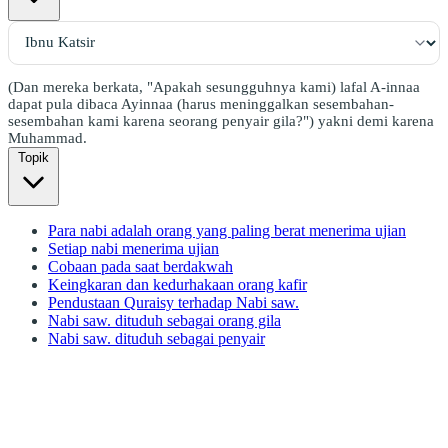
(Dan mereka berkata, "Apakah sesungguhnya kami) lafal A-innaa
dapat pula dibaca Ayinnaa (harus meninggalkan sesembahan-
sesembahan kami karena seorang penyair gila?") yakni demi karena
Muhammad.
Topik
Para nabi adalah orang yang paling berat menerima ujian
Setiap nabi menerima ujian
Cobaan pada saat berdakwah
Keingkaran dan kedurhakaan orang kafir
Pendustaan Quraisy terhadap Nabi saw.
Nabi saw. dituduh sebagai orang gila
Nabi saw. dituduh sebagai penyair