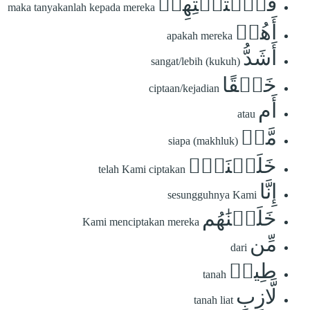
فَٱسۡتَفۡتِهِمۡ
maka tanyakanlah kepada mereka
أَهُمۡ
apakah mereka
أَشَدُّ
sangat/lebih (kukuh)
خَلۡقًا
ciptaan/kejadian
أَم
atau
مَّنۡ
siapa (makhluk)
خَلَقۡنَآۚ
telah Kami ciptakan
إِنَّا
sesungguhnya Kami
خَلَقۡنَٰهُم
Kami menciptakan mereka
مِّن
dari
طِينٖ
tanah
لَّازِبِ
tanah liat