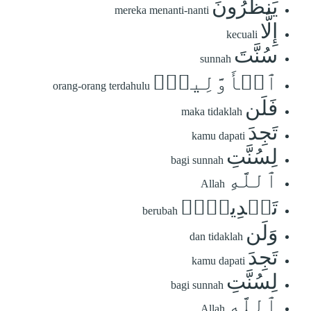
يَنظُرُونَ
mereka menanti-nanti
إِلَّا
kecuali
سُنَّتَ
sunnah
ٱلۡأَوَّلِينَۚ
orang-orang terdahulu
فَلَن
maka tidaklah
تَجِدَ
kamu dapati
لِسُنَّتِ
bagi sunnah
ٱللَّهِ
Allah
تَبۡدِيلٗاۖ
berubah
وَلَن
dan tidaklah
تَجِدَ
kamu dapati
لِسُنَّتِ
bagi sunnah
ٱللَّهِ
Allah