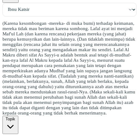
(Karena kesombongan -mereka- di muka bumi) terhadap keimanan,
mereka tidak mau beriman karena sombong. Lafal ayat ini menjadi
Maf'ul Lah (dan karena rencana) pekerjaan mereka (yang jahat)
berupa kemusyrikan dan lain-lainnya. (Dan tidaklah menimpa) tidak
menggilas (rencana jahat itu selain orang yang merencanakannya
sendiri) yaitu orang yang mengadakan makar itu sendiri. Lafal Al
Makru diberi sifat As Sayyi-u adalah bentuk asal tetapi di-mudhaf-
kan-nya lafal Al Makru kepada lafal As Sayyi-u, menurut suatu
pendapat merupakan cara pemakaian yang lain tetapi dengan
memperkirakan adanya Mudhaf yang lain supaya jangan langsung
di-mudhaf-kan kepada sifat. (Tiadalah yang mereka nanti-nantikan)
(melainkan, berlakunya, sunah, Allah yang telah berlaku, kepada
orang-orang yang dahulu) yaitu diturunkannya azab atas mereka
sebab mereka mendustakan rasul-rasul-Nya. (Maka sekali-kali kamu
tidak akan menemui perubahan bagi sunah Allah dan sekali-kali
tidak pula akan menemui penyimpangan bagi sunah Allah itu) azab
itu tidak dapat diganti dengan yang lain dan tidak ditimpakan
kepada orang-orang yang tidak berhak menerimanya.
Topik