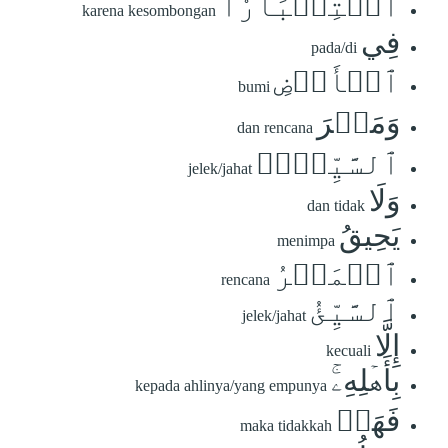
ٱسۡتِكۡبَارٗا
karena kesombongan
فِي
pada/di
ٱلۡأَرۡضِ
bumi
وَمَكۡرَ
dan rencana
ٱلسَّيِّيِٕۚ
jelek/jahat
وَلَا
dan tidak
يَحِيقُ
menimpa
ٱلۡمَكۡرُ
rencana
ٱلسَّيِّئُ
jelek/jahat
إِلَّا
kecuali
بِأَهۡلِهِۦۚ
kepada ahlinya/yang empunya
فَهَلۡ
maka tidakkah