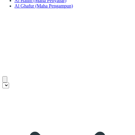
Al Halim (Maha Penyabar)
Al Ghafur (Maha Pengampun)