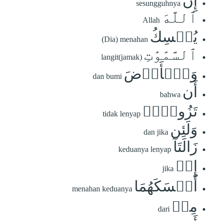
إِنَّ
sesungguhnya
ٱللَّهَ
Allah
يُمۡسِكُ
(Dia) menahan
ٱلسَّمَٰوَٰتِ
langit(jamak)
وَٱلۡأَرۡضَ
dan bumi
أَن
bahwa
تَزُولَاۚ
tidak lenyap
وَلَئِن
dan jika
زَالَتَآ
keduanya lenyap
إِنۡ
jika
أَمۡسَكَهُمَا
menahan keduanya
مِنۡ
dari