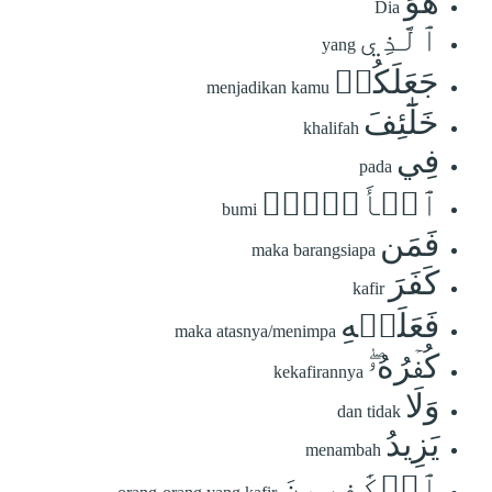
هُوَ
Dia
ٱلَّذِي
yang
جَعَلَكُمۡ
menjadikan kamu
خَلَٰٓئِفَ
khalifah
فِي
pada
ٱلۡأَرۡضِۚ
bumi
فَمَن
maka barangsiapa
كَفَرَ
kafir
فَعَلَيۡهِ
maka atasnya/menimpa
كُفۡرُهُۥۖ
kekafirannya
وَلَا
dan tidak
يَزِيدُ
menambah
ٱلۡكَٰفِرِينَ