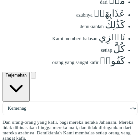
مِّنۡ
dari
عَذَابِهَاۚ
azabnya
كَذَٰلِكَ
demikianlah
نَجۡزِي
Kami memberi balasan
كُلَّ
setiap
كَفُورٖ
orang yang sangat kafir
Terjemahan
Dan orang-orang yang kafir, bagi mereka neraka Jahanam. Mereka
tidak dibinasakan hingga mereka mati, dan tidak diringankan dari
mereka azabnya. Demikianlah Kami membalas setiap orang yang
sangat kafir.