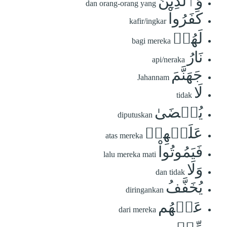
وَٱلَّذِينَ
dan orang-orang yang
كَفَرُواْ
kafir/ingkar
لَهُمۡ
bagi mereka
نَارُ
api/neraka
جَهَنَّمَ
Jahannam
لَا
tidak
يُقۡضَىٰ
diputuskan
عَلَيۡهِمۡ
atas mereka
فَيَمُوتُواْ
lalu mereka mati
وَلَا
dan tidak
يُخَفَّفُ
diringankan
عَنۡهُم
dari mereka