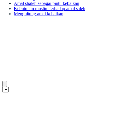
Amal shaleh sebagai pintu kebaikan
Kebutuhan muslim terhadap amal saleh
Menghitung amal kebaikan