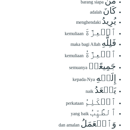
مَن
barang siapa
كَانَ
adalah
يُرِيدُ
menghendaki
ٱلۡعِزَّةَ
kemuliaan
فَلِلَّهِ
maka bagi Allah
ٱلۡعِزَّةُ
kemuliaan
جَمِيعًاۚ
semuanya
إِلَيۡهِ
kepada-Nya
يَصۡعَدُ
naik
ٱلۡكَلِمُ
perkataan
ٱلطَّيِّبُ
yang baik
وَٱلۡعَمَلُ
dan amalan