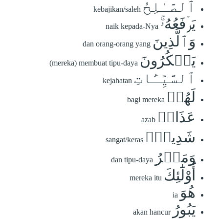
ٱلصَّـٰلِحُ
kebajikan/saleh
يَرۡفَعُهُۥۚ
naik kepada-Nya
وَٱلَّذِينَ
dan orang-orang yang
يَمۡكُرُونَ
(mereka) membuat tipu-daya
ٱلسَّيِّـَٔاتِ
kejahatan
لَهُمۡ
bagi mereka
عَذَابٞ
azab
شَدِيدٞۖ
sangat/keras
وَمَكۡرُ
dan tipu-daya
أُوْلَٰٓئِكَ
mereka itu
هُوَ
ia
يَبُورُ
akan hancur