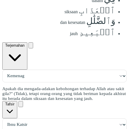
dalam
ٱلۡعَذَابِ
siksaan
وَٱلضَّلَٰلِ
dan kesesatan
ٱلۡبَعِيدِ
jauh
Terjemahan
Apakah dia mengada-adakan kebohongan terhadap Allah atau sakit
gila?" (Tidak), tetapi orang-orang yang tidak beriman kepada akhirat
itu berada dalam siksaan dan kesesatan yang jauh.
Tafsir