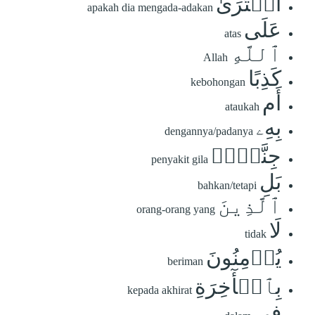
أَفۡتَرَىٰ
apakah dia mengada-adakan
عَلَى
atas
ٱللَّهِ
Allah
كَذِبًا
kebohongan
أَم
ataukah
بِهِۦ
dengannya/padanya
جِنَّةُۢۗ
penyakit gila
بَلِ
bahkan/tetapi
ٱلَّذِينَ
orang-orang yang
لَا
tidak
يُؤۡمِنُونَ
beriman
بِٱلۡأٓخِرَةِ
kepada akhirat
فِي