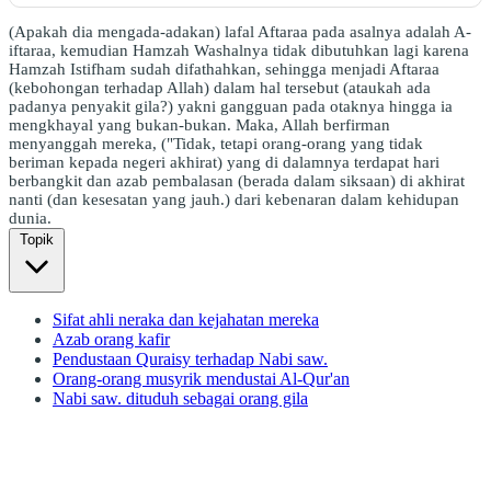
(Apakah dia mengada-adakan) lafal Aftaraa pada asalnya adalah A-
iftaraa, kemudian Hamzah Washalnya tidak dibutuhkan lagi karena
Hamzah Istifham sudah difathahkan, sehingga menjadi Aftaraa
(kebohongan terhadap Allah) dalam hal tersebut (ataukah ada
padanya penyakit gila?) yakni gangguan pada otaknya hingga ia
mengkhayal yang bukan-bukan. Maka, Allah berfirman
menyanggah mereka, ("Tidak, tetapi orang-orang yang tidak
beriman kepada negeri akhirat) yang di dalamnya terdapat hari
berbangkit dan azab pembalasan (berada dalam siksaan) di akhirat
nanti (dan kesesatan yang jauh.) dari kebenaran dalam kehidupan
dunia.
Topik
Sifat ahli neraka dan kejahatan mereka
Azab orang kafir
Pendustaan Quraisy terhadap Nabi saw.
Orang-orang musyrik mendustai Al-Qur'an
Nabi saw. dituduh sebagai orang gila