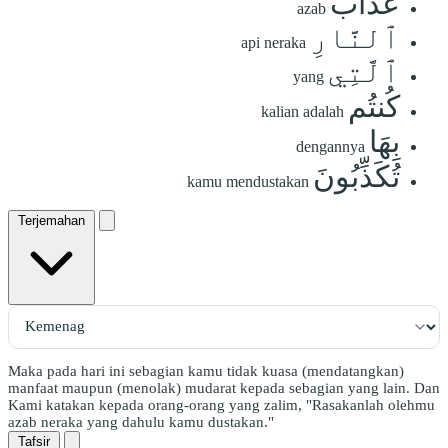
عَذَابَ
azab
ٱلنَّارِ
api neraka
ٱلَّتِي
yang
كُنتُم
kalian adalah
بِهَا
dengannya
تُكَذِّبُونَ
kamu mendustakan
Terjemahan
Maka pada hari ini sebagian kamu tidak kuasa (mendatangkan)
manfaat maupun (menolak) mudarat kepada sebagian yang lain. Dan
Kami katakan kepada orang-orang yang zalim, "Rasakanlah olehmu
azab neraka yang dahulu kamu dustakan."
Tafsir