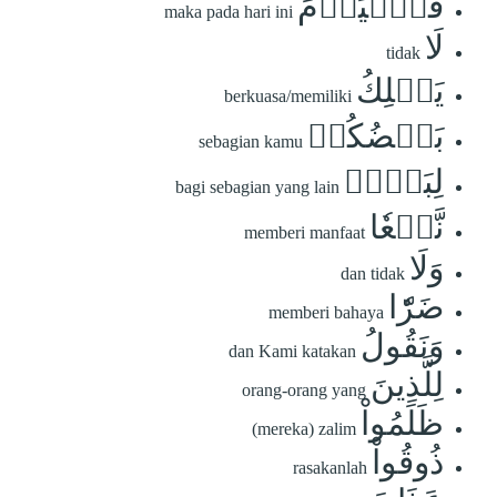
فَٱلۡيَوۡمَ
maka pada hari ini
لَا
tidak
يَمۡلِكُ
berkuasa/memiliki
بَعۡضُكُمۡ
sebagian kamu
لِبَعۡضٖ
bagi sebagian yang lain
نَّفۡعٗا
memberi manfaat
وَلَا
dan tidak
ضَرّٗا
memberi bahaya
وَنَقُولُ
dan Kami katakan
لِلَّذِينَ
orang-orang yang
ظَلَمُواْ
(mereka) zalim
ذُوقُواْ
rasakanlah