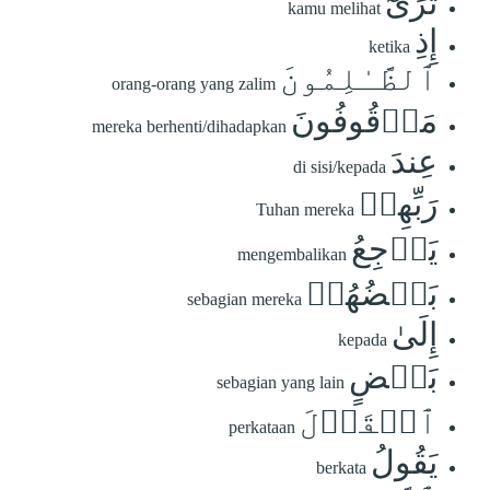
تَرَىٰٓ
kamu melihat
إِذِ
ketika
ٱلظَّـٰلِمُونَ
orang-orang yang zalim
مَوۡقُوفُونَ
mereka berhenti/dihadapkan
عِندَ
di sisi/kepada
رَبِّهِمۡ
Tuhan mereka
يَرۡجِعُ
mengembalikan
بَعۡضُهُمۡ
sebagian mereka
إِلَىٰ
kepada
بَعۡضٍ
sebagian yang lain
ٱلۡقَوۡلَ
perkataan
يَقُولُ
berkata