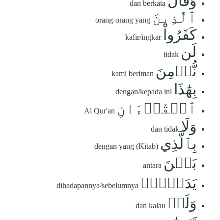
وَقَالَ
dan berkata
ٱلَّذِينَ
orang-orang yang
كَفَرُواْ
kafir/ingkar
لَن
tidak
نُّؤۡمِنَ
kami beriman
بِهَٰذَا
dengan/kepada ini
ٱلۡقُرۡءَانِ
Al Qur'an
وَلَا
dan tidak
بِٱلَّذِي
dengan yang (Kitab)
بَيۡنَ
antara
يَدَيۡهِۗ
dihadapannya/sebelumnya
وَلَوۡ
dan kalau