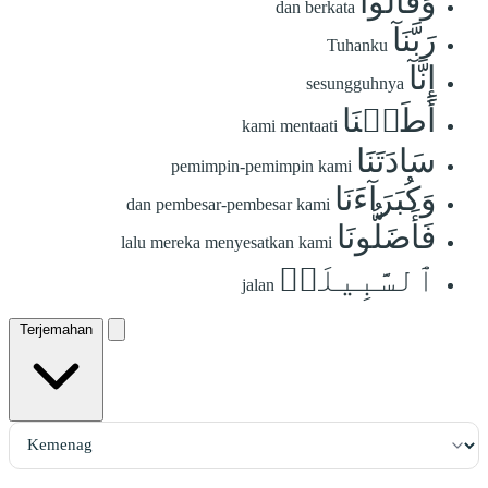
وَقَالُواْ
dan berkata
رَبَّنَآ
Tuhanku
إِنَّآ
sesungguhnya
أَطَعۡنَا
kami mentaati
سَادَتَنَا
pemimpin-pemimpin kami
وَكُبَرَآءَنَا
dan pembesar-pembesar kami
فَأَضَلُّونَا
lalu mereka menyesatkan kami
ٱلسَّبِيلَا۠
jalan
Terjemahan