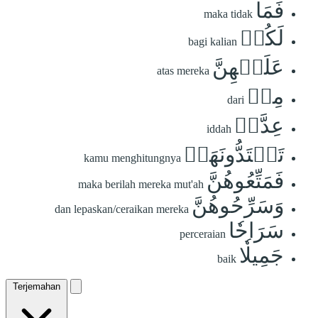
فَمَا
maka tidak
لَكُمۡ
bagi kalian
عَلَيۡهِنَّ
atas mereka
مِنۡ
dari
عِدَّةٖ
iddah
تَعۡتَدُّونَهَاۖ
kamu menghitungnya
فَمَتِّعُوهُنَّ
maka berilah mereka mut'ah
وَسَرِّحُوهُنَّ
dan lepaskan/ceraikan mereka
سَرَاحٗا
perceraian
جَمِيلٗا
baik
Terjemahan