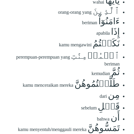
يَٰٓأَيُّهَا
wahai
ٱلَّذِينَ
orang-orang yang
ءَامَنُوٓاْ
beriman
إِذَا
apabila
نَكَحۡتُمُ
kamu mengawini
ٱلۡمُؤۡمِنَٰتِ
perempuan-perempuan yang
beriman
ثُمَّ
kemudian
طَلَّقۡتُمُوهُنَّ
kamu menceraikan mereka
مِن
dari
قَبۡلِ
sebelum
أَن
bahwa
تَمَسُّوهُنَّ
kamu menyentuh/menggauli mereka