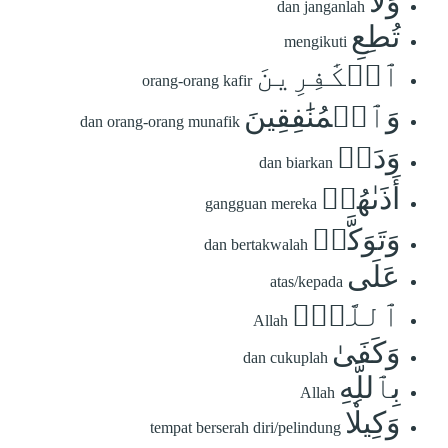
وَلَا
dan janganlah
تُطِعِ
mengikuti
ٱلۡكَٰفِرِينَ
orang-orang kafir
وَٱلۡمُنَٰفِقِينَ
dan orang-orang munafik
وَدَعۡ
dan biarkan
أَذَىٰهُمۡ
gangguan mereka
وَتَوَكَّلۡ
dan bertakwalah
عَلَى
atas/kepada
ٱللَّهِۚ
Allah
وَكَفَىٰ
dan cukuplah
بِٱللَّهِ
Allah
وَكِيلٗا
tempat berserah diri/pelindung