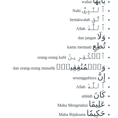
يَٰٓأَيُّهَا
wahai
ٱلنَّبِيُّ
Nabi
ٱتَّقِ
bertakwalah
ٱللَّهَ
Allah
وَلَا
dan jangan
تُطِعِ
kamu mentaati
ٱلۡكَٰفِرِينَ
orang-orang kafir
وَٱلۡمُنَٰفِقِينَۚ
dan orang-orang munafik
إِنَّ
sesungguhnya
ٱللَّهَ
Allah
كَانَ
adalah
عَلِيمًا
Maha Mengetahui
حَكِيمٗا
Maha Bijaksana