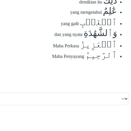
ذَٰلِكَ
demikian itu
عَٰلِمُ
yang mengetahui
ٱلۡغَيۡبِ
yang gaib
وَٱلشَّهَٰدَةِ
dan yang nyata
ٱلۡعَزِيزُ
Maha Perkasa
ٱلرَّحِيمُ
Maha Penyayang