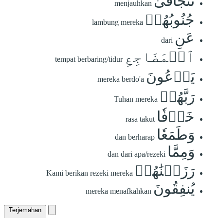
تَتَجَافَىٰ
menjauhkan
جُنُوبُهُمۡ
lambung mereka
عَنِ
dari
ٱلۡمَضَاجِعِ
tempat berbaring/tidur
يَدۡعُونَ
mereka berdo'a
رَبَّهُمۡ
Tuhan mereka
خَوۡفٗا
rasa takut
وَطَمَعٗا
dan berharap
وَمِمَّا
dan dari apa/rezeki
رَزَقۡنَٰهُمۡ
Kami berikan rezeki mereka
يُنفِقُونَ
mereka menafkahkan
Terjemahan