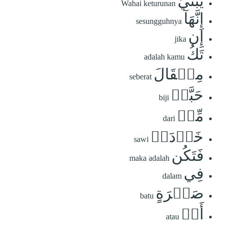
يَٰبُنَيَّ
Wahai keturunan
إِنَّهَآ
sesungguhnya
إِن
jika
تَكُ
adalah kamu
مِثۡقَالَ
seberat
حَبَّةٖ
biji
مِّنۡ
dari
خَرۡدَلٖ
sawi
فَتَكُن
maka adalah
فِي
dalam
صَخۡرَةٍ
batu
أَوۡ
atau