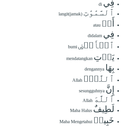
فِي
di
ٱلسَّمَٰوَٰتِ
langit(jamak)
أَوۡ
atau
فِي
didalam
ٱلۡأَرۡضِ
bumi
يَأۡتِ
mendatangkan
بِهَا
dengannya
ٱللَّهُۚ
Allah
إِنَّ
sesungguhnya
ٱللَّهَ
Allah
لَطِيفٌ
Maha Halus
خَبِيرٞ
Maha Mengetahui