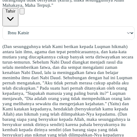
Mahakaya, Maha Terpuji."
Tafsir
(Dan sesungguhnya telah Kami berikan kepada Luqman hikmah)
antara lain ilmu, agama dan tepat pembicaraannya, dan kata-kata
mutiara yang diucapkannya cukup banyak serta diriwayatkan secara
turun-temurun. Sebelum Nabi Daud diangkat menjadi rasul dia
selalu memberikan fatwa, dan dia sempat mengalami zaman
kenabian Nabi Daud, lalu ia meninggalkan fatwa dan belajar
menimba ilmu dari Nabi Daud. Sehubungan dengan hal ini Luqman
pernah mengatakan, "Aku tidak pernah merasa cukup apabila aku
telah dicukupkan." Pada suatu hari pernah ditanyakan oleh orang
kepadanya, "Siapakah manusia yang paling buruk itu?" Luqman
menjawab, "Dia adalah orang yang tidak mempedulikan orang lain
yang melihatnya sewaktu dia mengerjakan kejahatan." (Yaitu) dan
Kami katakan kepadanya, hendaklah (bersyukurlah kamu kepada
Allah) atas hikmah yang telah dilimpahkan-Nya kepadamu. (Dan
barang siapa yang bersyukur kepada Allah, maka sesungguhnya ia
bersyukur untuk dirinya sendiri) karena pahala bersyukurnya itu
kembali kepada dirinya sendiri (dan barang siapa yang tidak
bersyukur) atas nikmat yang telah dilimpahkan-Nya kepadanya