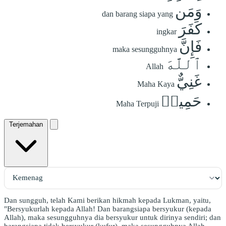
وَمَن
dan barang siapa yang
كَفَرَ
ingkar
فَإِنَّ
maka sesungguhnya
ٱللَّهَ
Allah
غَنِيٌّ
Maha Kaya
حَمِيدٞ
Maha Terpuji
Terjemahan
Dan sungguh, telah Kami berikan hikmah kepada Lukman, yaitu,
"Bersyukurlah kepada Allah! Dan barangsiapa bersyukur (kepada
Allah), maka sesungguhnya dia bersyukur untuk dirinya sendiri; dan
barangsiapa tidak bersyukur (kufur), maka sesungguhnya Allah