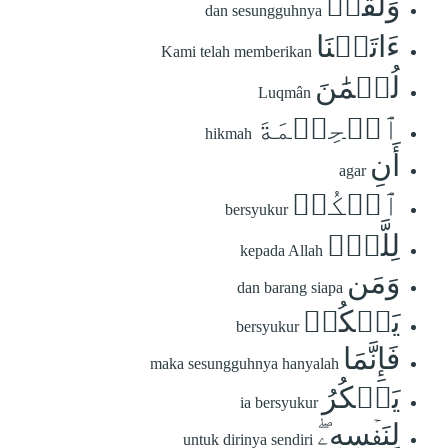
وَلَقَدۡ
dan sesungguhnya
ءَاتَيۡنَا
Kami telah memberikan
لُقۡمَٰنَ
Luqmân
ٱلۡحِكۡمَةَ
hikmah
أَنِ
agar
ٱشۡكُرۡ
bersyukur
لِلَّهِۚ
kepada Allah
وَمَن
dan barang siapa
يَشۡكُرۡ
bersyukur
فَإِنَّمَا
maka sesungguhnya hanyalah
يَشۡكُرُ
ia bersyukur
لِنَفۡسِهِۦۖ
untuk dirinya sendiri