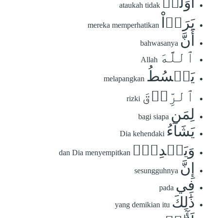
أَوَلَمۡ
ataukah tidak
يَرَوۡاْ
mereka memperhatikan
أَنَّ
bahwasanya
ٱللَّهَ
Allah
يَبۡسُطُ
melapangkan
ٱلرِّزۡقَ
rizki
لِمَن
bagi siapa
يَشَآءُ
Dia kehendaki
وَيَقۡدِرُۚ
dan Dia menyempitkan
إِنَّ
sesungguhnya
فِي
pada
ذَٰلِكَ
yang demikian itu