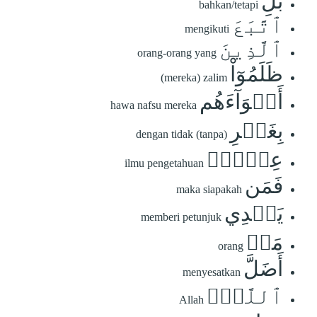
بَلِ
bahkan/tetapi
ٱتَّبَعَ
mengikuti
ٱلَّذِينَ
orang-orang yang
ظَلَمُوٓاْ
(mereka) zalim
أَهۡوَآءَهُم
hawa nafsu mereka
بِغَيۡرِ
dengan tidak (tanpa)
عِلۡمٖۖ
ilmu pengetahuan
فَمَن
maka siapakah
يَهۡدِي
memberi petunjuk
مَنۡ
orang
أَضَلَّ
menyesatkan
ٱللَّهُۖ
Allah