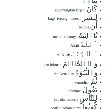
مَا
tidak
كَانَ
ada/mungkin terjadi
لِبَشَرٍ
bagi seorang manusia
أَن
bahwa
يُؤۡتِيَهُ
memberikannya
ٱللَّهُ
Allah
ٱلۡكِتَٰبَ
Al Kitab
وَٱلۡحُكۡمَ
dan hikmah
وَٱلنُّبُوَّةَ
dan kenabian
ثُمَّ
kemudian
يَقُولَ
ia berkata
لِلنَّاسِ
kepada manusia
كُونُواْ
adalah/jadilah kamu