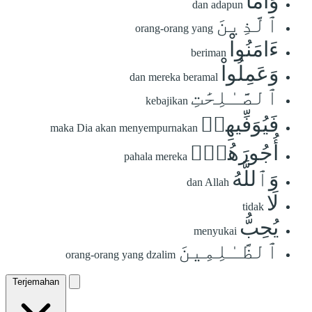
وَأَمَّا
dan adapun
ٱلَّذِينَ
orang-orang yang
ءَامَنُواْ
beriman
وَعَمِلُواْ
dan mereka beramal
ٱلصَّـٰلِحَٰتِ
kebajikan
فَيُوَفِّيهِمۡ
maka Dia akan menyempurnakan
أُجُورَهُمۡۗ
pahala mereka
وَٱللَّهُ
dan Allah
لَا
tidak
يُحِبُّ
menyukai
ٱلظَّـٰلِمِينَ
orang-orang yang dzalim
Terjemahan