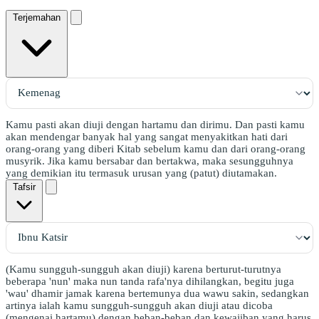
Terjemahan
Kamu pasti akan diuji dengan hartamu dan dirimu. Dan pasti kamu
akan mendengar banyak hal yang sangat menyakitkan hati dari
orang-orang yang diberi Kitab sebelum kamu dan dari orang-orang
musyrik. Jika kamu bersabar dan bertakwa, maka sesungguhnya
yang demikian itu termasuk urusan yang (patut) diutamakan.
Tafsir
(Kamu sungguh-sungguh akan diuji) karena berturut-turutnya
beberapa 'nun' maka nun tanda rafa'nya dihilangkan, begitu juga
'wau' dhamir jamak karena bertemunya dua wawu sakin, sedangkan
artinya ialah kamu sungguh-sungguh akan diuji atau dicoba
(mengenai hartamu) dengan beban-beban dan kewajiban yang harus