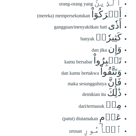
ٱلَّذِينَ
orang-orang yang
أَشۡرَكُوٓاْ
(mereka) mempersekutukan
أَذٗى
gangguan/menyakitkan hati
كَثِيرٗاۚ
banyak
وَإِن
dan jika
تَصۡبِرُواْ
kamu bersabar
وَتَتَّقُواْ
dan kamu bertakwa
فَإِنَّ
maka sesungguhnya
ذَٰلِكَ
demikian itu
مِنۡ
dari/termasuk
عَزۡمِ
(patut) diutamakan
ٱلۡأُمُورِ
urusan