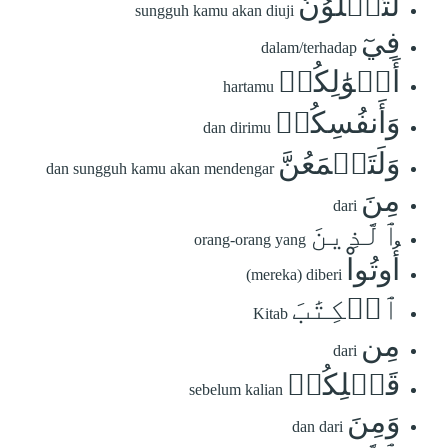
لَتُبۡلَوُنَّ
sungguh kamu akan diuji
فِيٓ
dalam/terhadap
أَمۡوَٰلِكُمۡ
hartamu
وَأَنفُسِكُمۡ
dan dirimu
وَلَتَسۡمَعُنَّ
dan sungguh kamu akan mendengar
مِنَ
dari
ٱلَّذِينَ
orang-orang yang
أُوتُواْ
(mereka) diberi
ٱلۡكِتَٰبَ
Kitab
مِن
dari
قَبۡلِكُمۡ
sebelum kalian
وَمِنَ
dan dari