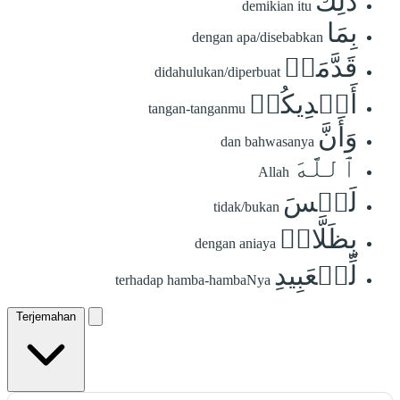
ذَٰلِكَ
demikian itu
بِمَا
dengan apa/disebabkan
قَدَّمَتۡ
didahulukan/diperbuat
أَيۡدِيكُمۡ
tangan-tanganmu
وَأَنَّ
dan bahwasanya
ٱللَّهَ
Allah
لَيۡسَ
tidak/bukan
بِظَلَّامٖ
dengan aniaya
لِّلۡعَبِيدِ
terhadap hamba-hambaNya
Terjemahan