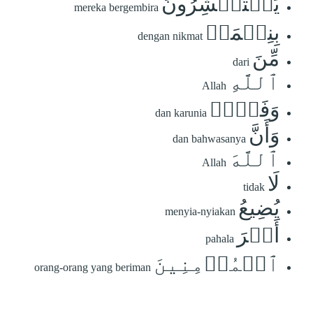
يَسۡتَبۡشِرُونَ
mereka bergembira
بِنِعۡمَةٖ
dengan nikmat
مِّنَ
dari
ٱللَّهِ
Allah
وَفَضۡلٖ
dan karunia
وَأَنَّ
dan bahwasanya
ٱللَّهَ
Allah
لَا
tidak
يُضِيعُ
menyia-nyiakan
أَجۡرَ
pahala
ٱلۡمُؤۡمِنِينَ
orang-orang yang beriman