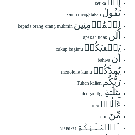
إِذۡ
ketika
تَقُولُ
kamu mengatakan
لِلۡمُؤۡمِنِينَ
kepada orang-orang mukmin
أَلَن
apakah tidak
يَكۡفِيَكُمۡ
cukup bagimu
أَن
bahwa
يُمِدَّكُمۡ
menolong kamu
رَبُّكُم
Tuhan kalian
بِثَلَٰثَةِ
dengan tiga
ءَالَٰفٖ
ribu
مِّنَ
dari
ٱلۡمَلَٰٓئِكَةِ
Malaikat