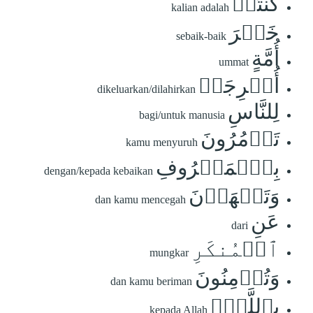
كُنتُمۡ
kalian adalah
خَيۡرَ
sebaik-baik
أُمَّةٍ
ummat
أُخۡرِجَتۡ
dikeluarkan/dilahirkan
لِلنَّاسِ
bagi/untuk manusia
تَأۡمُرُونَ
kamu menyuruh
بِٱلۡمَعۡرُوفِ
dengan/kepada kebaikan
وَتَنۡهَوۡنَ
dan kamu mencegah
عَنِ
dari
ٱلۡمُنكَرِ
mungkar
وَتُؤۡمِنُونَ
dan kamu beriman
بِٱللَّهِۗ
kepada Allah