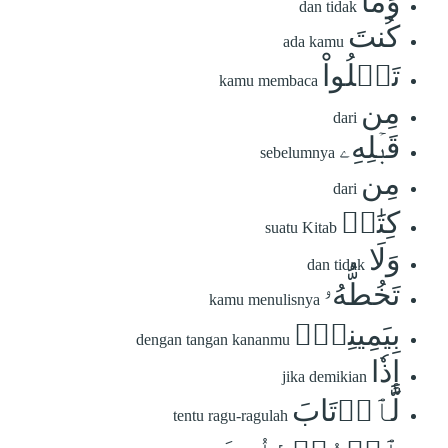
وَمَا
dan tidak
كُنتَ
ada kamu
تَتۡلُواْ
kamu membaca
مِن
dari
قَبۡلِهِۦ
sebelumnya
مِن
dari
كِتَٰبٖ
suatu Kitab
وَلَا
dan tidak
تَخُطُّهُۥ
kamu menulisnya
بِيَمِينِكَۖ
dengan tangan kananmu
إِذٗا
jika demikian
لَّٱرۡتَابَ
tentu ragu-ragulah