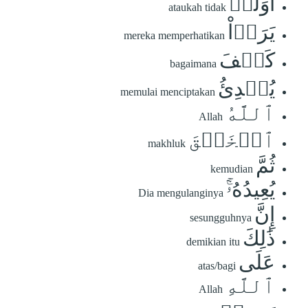
أَوَلَمۡ
ataukah tidak
يَرَوۡاْ
mereka memperhatikan
كَيۡفَ
bagaimana
يُبۡدِئُ
memulai menciptakan
ٱللَّهُ
Allah
ٱلۡخَلۡقَ
makhluk
ثُمَّ
kemudian
يُعِيدُهُۥٓۚ
Dia mengulanginya
إِنَّ
sesungguhnya
ذَٰلِكَ
demikian itu
عَلَى
atas/bagi
ٱللَّهِ
Allah